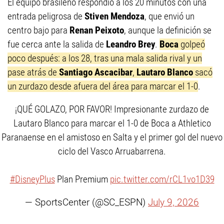
El equipo brasileño respondió a los 20 minutos con una
entrada peligrosa de
Stiven Mendoza
, que envió un
centro bajo para
Renan Peixoto
, aunque la definición se
fue cerca ante la salida de
Leandro Brey
.
Boca
golpeó
poco después: a los 28, tras una mala salida rival y un
pase atrás de
Santiago Ascacibar
,
Lautaro Blanco
sacó
un zurdazo desde afuera del área para marcar el 1-0
.
¡QUÉ GOLAZO, POR FAVOR! Impresionante zurdazo de
Lautaro Blanco para marcar el 1-0 de Boca a Athletico
Paranaense en el amistoso en Salta y el primer gol del nuevo
ciclo del Vasco Arruabarrena.
#DisneyPlus
Plan Premium
pic.twitter.com/rCL1vo1D39
— SportsCenter (@SC_ESPN)
July 9, 2026