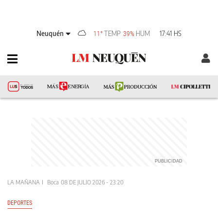
Neuquén
TEMP
HUM
17:41 HS
11°
39%
LA MAÑANA
Boca
08 DE JULIO 2026 - 23:20
DEPORTES