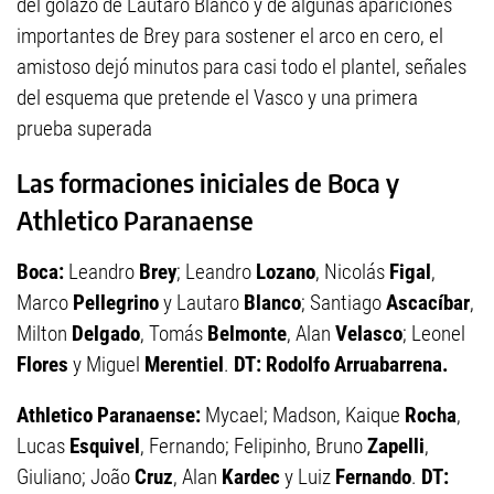
del golazo de Lautaro Blanco y de algunas apariciones
importantes de Brey para sostener el arco en cero, el
amistoso dejó minutos para casi todo el plantel, señales
del esquema que pretende el Vasco y una primera
prueba superada
Las formaciones iniciales de Boca y
Athletico Paranaense
Boca:
Leandro
Brey
; Leandro
Lozano
, Nicolás
Figal
,
Marco
Pellegrino
y Lautaro
Blanco
; Santiago
Ascacíbar
,
Milton
Delgado
, Tomás
Belmonte
, Alan
Velasco
; Leonel
Flores
y Miguel
Merentiel
.
DT: Rodolfo Arruabarrena.
Athletico Paranaense:
Mycael; Madson, Kaique
Rocha
,
Lucas
Esquivel
, Fernando; Felipinho, Bruno
Zapelli
,
Giuliano; João
Cruz
, Alan
Kardec
y Luiz
Fernando
.
DT: