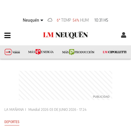
Neuquén
TEMP
HUM
10:31 HS
6°
54%
LA MAÑANA
Mundial 2026
03 DE JUNIO 2026 - 17:24
DEPORTES