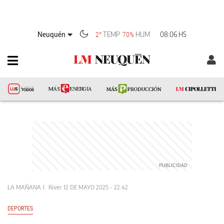
Neuquén
TEMP
HUM
08:06 HS
2°
70%
LA MAÑANA
River
12 DE MAYO 2025 - 22:42
DEPORTES