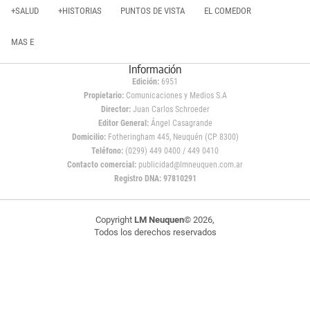
+SALUD
+HISTORIAS
PUNTOS DE VISTA
EL COMEDOR
MAS E
Información
Edición:
6951
Propietario:
Comunicaciones y Medios S.A
Director:
Juan Carlos Schroeder
Editor General:
Ángel Casagrande
Domicilio:
Fotheringham 445, Neuquén (CP 8300)
Teléfono:
(0299) 449 0400 / 449 0410
Contacto comercial:
publicidad@lmneuquen.com.ar
Registro DNA: 97810291
Copyright
LM Neuquen
© 2026,
Todos los derechos reservados