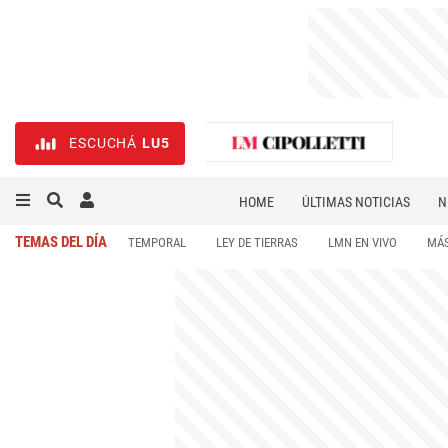
ESCUCHÁ
LU5
HOME
ÚLTIMAS NOTICIAS
N
NECROLÓGICAS
DEPORTES
TEMAS DEL DÍA
TEMPORAL
LEY DE TIERRAS
LMN EN VIVO
MÁS