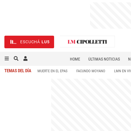
ESCUCHÁ
LU5
HOME
ÚLTIMAS NOTICIAS
N
NECROLÓGICAS
DEPORTES
TEMAS DEL DÍA
MUERTE EN EL EPAS
FACUNDO MOYANO
LMN EN VI