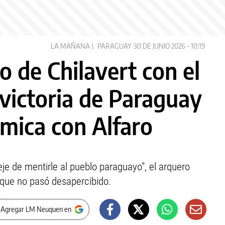
LA MAÑANA
PARAGUAY
30 DE JUNIO 2026 - 10:19
o de Chilavert con el
 victoria de Paraguay
émica con Alfaro
eje de mentirle al pueblo paraguayo", el arquero
 que no pasó desapercibido.
 Agregar LM Neuquen en