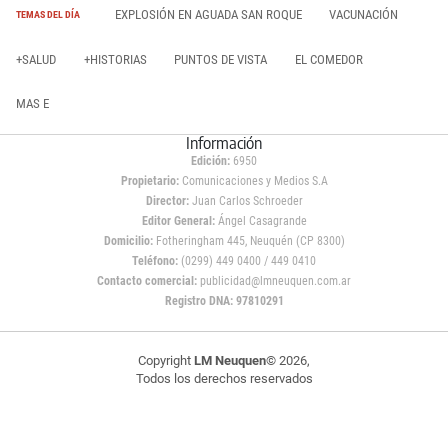
EXPLOSIÓN EN AGUADA SAN ROQUE
VACUNACIÓN
TEMAS DEL DÍA
+SALUD
+HISTORIAS
PUNTOS DE VISTA
EL COMEDOR
MAS E
Información
Edición:
6950
Propietario:
Comunicaciones y Medios S.A
Director:
Juan Carlos Schroeder
Editor General:
Ángel Casagrande
Domicilio:
Fotheringham 445, Neuquén (CP 8300)
Teléfono:
(0299) 449 0400 / 449 0410
Contacto comercial:
publicidad@lmneuquen.com.ar
Registro DNA: 97810291
Copyright
LM Neuquen
© 2026,
Todos los derechos reservados