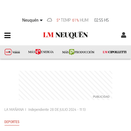
Neuquén
TEMP
HUM
02:55 HS
5°
61%
LA MAÑANA
Independiente
28 DE JULIO 2024 - 11:13
DEPORTES