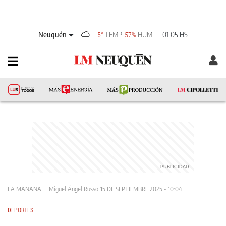
Neuquén
TEMP
HUM
01:05 HS
5°
57%
LA MAÑANA
Miguel Ángel Russo
15 DE SEPTIEMBRE 2025 - 10:04
DEPORTES