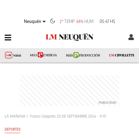
Neuquén
TEMP
HUM
05:47 HS
2°
68%
LA MAÑANA
Franco Colapinto
20 DE SEPTIEMBRE 2024 - 11:15
DEPORTES