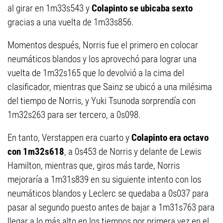
al girar en 1m33s543 y
Colapinto se ubicaba sexto
gracias a una vuelta de 1m33s856.
Momentos después, Norris fue el primero en colocar
neumáticos blandos y los aprovechó para lograr una
vuelta de 1m32s165 que lo devolvió a la cima del
clasificador, mientras que Sainz se ubicó a una milésima
del tiempo de Norris, y Yuki Tsunoda sorprendía con
1m32s263 para ser tercero, a 0s098.
En tanto, Verstappen era cuarto y
Colapinto era octavo
con 1m32s618
, a 0s453 de Norris y delante de Lewis
Hamilton, mientras que, giros más tarde, Norris
mejoraría a 1m31s839 en su siguiente intento con los
neumáticos blandos y Leclerc se quedaba a 0s037 para
pasar al segundo puesto antes de bajar a 1m31s763 para
llegar a lo más alto en los tiempos por primera vez en el