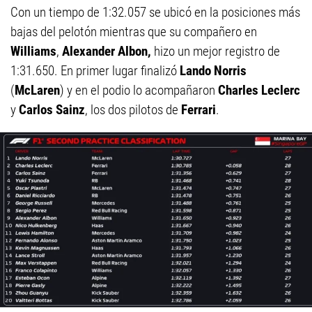
Con un tiempo de 1:32.057 se ubicó en la posiciones más
bajas del pelotón mientras que su compañero en
Williams
,
Alexander Albon,
hizo un mejor registro de
1:31.650. En primer lugar finalizó
Lando Norris
(
McLaren
) y en el podio lo acompañaron
Charles Leclerc
y
Carlos Sainz
, los dos pilotos de
Ferrari
.