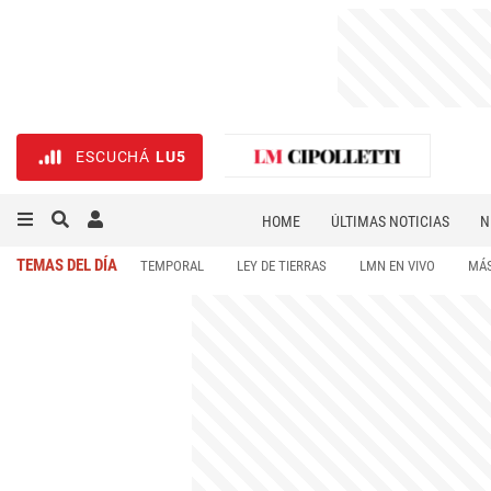
ESCUCHÁ
LU5
HOME
ÚLTIMAS NOTICIAS
N
NECROLÓGICAS
DEPORTES
TEMAS DEL DÍA
TEMPORAL
LEY DE TIERRAS
LMN EN VIVO
MÁS