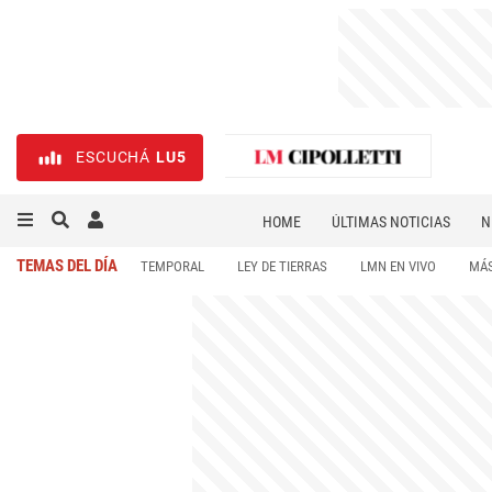
ESCUCHÁ
LU5
HOME
ÚLTIMAS NOTICIAS
N
NECROLÓGICAS
DEPORTES
TEMAS DEL DÍA
TEMPORAL
LEY DE TIERRAS
LMN EN VIVO
MÁS