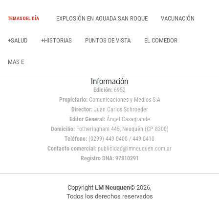
EXPLOSIÓN EN AGUADA SAN ROQUE
VACUNACIÓN
TEMAS DEL DÍA
+SALUD
+HISTORIAS
PUNTOS DE VISTA
EL COMEDOR
MAS E
Información
Edición:
6952
Propietario:
Comunicaciones y Medios S.A
Director:
Juan Carlos Schroeder
Editor General:
Ángel Casagrande
Domicilio:
Fotheringham 445, Neuquén (CP 8300)
Teléfono:
(0299) 449 0400 / 449 0410
Contacto comercial:
publicidad@lmneuquen.com.ar
Registro DNA: 97810291
Copyright
LM Neuquen
© 2026,
Todos los derechos reservados