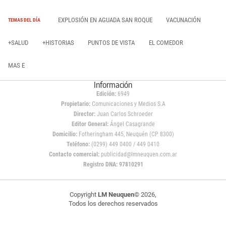
EXPLOSIÓN EN AGUADA SAN ROQUE
VACUNACIÓN
TEMAS DEL DÍA
+SALUD
+HISTORIAS
PUNTOS DE VISTA
EL COMEDOR
MAS E
Información
Edición:
6949
Propietario:
Comunicaciones y Medios S.A
Director:
Juan Carlos Schroeder
Editor General:
Ángel Casagrande
Domicilio:
Fotheringham 445, Neuquén (CP 8300)
Teléfono:
(0299) 449 0400 / 449 0410
Contacto comercial:
publicidad@lmneuquen.com.ar
Registro DNA: 97810291
Copyright
LM Neuquen
© 2026,
Todos los derechos reservados