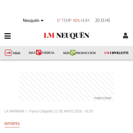
Neuquén
TEMP
HUM
20:33 HS
5°
90%
LA MAÑANA
Franco Colapinto
22 DE MAYO 2026 - 10:29
DEPORTES