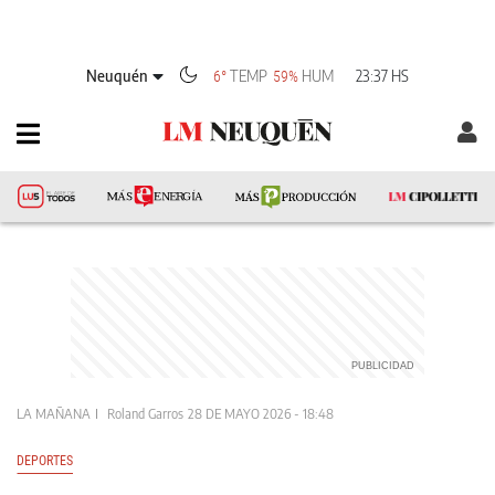
Neuquén
TEMP
HUM
23:37 HS
6°
59%
LA MAÑANA
Roland Garros
28 DE MAYO 2026 - 18:48
DEPORTES