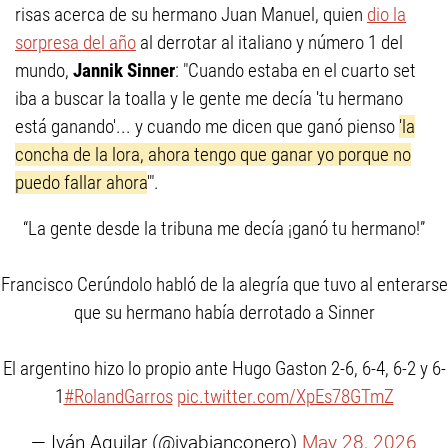
risas acerca de su hermano Juan Manuel, quien
dio la
sorpresa del año
al derrotar al italiano y número 1 del
mundo,
Jannik Sinner
: "Cuando estaba en el cuarto set
iba a buscar la toalla y le gente me decía 'tu hermano
está ganando'... y cuando me dicen que ganó pienso
'la
concha de la lora, ahora tengo que ganar yo porque no
puedo fallar ahora
'".
“La gente desde la tribuna me decía ¡ganó tu hermano!”
Francisco Cerúndolo habló de la alegría que tuvo al enterarse
que su hermano había derrotado a Sinner
El argentino hizo lo propio ante Hugo Gaston 2-6, 6-4, 6-2 y 6-
1
#RolandGarros
pic.twitter.com/XpEs78GTmZ
— Iván Aguilar (@ivabianconero)
May 28, 2026