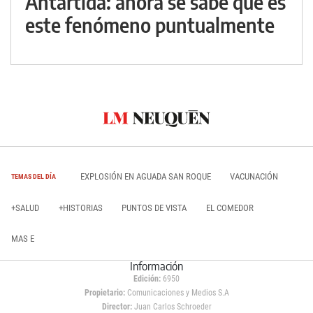
Antártida: ahora se sabe qué es
este fenómeno puntualmente
EXPLOSIÓN EN AGUADA SAN ROQUE
VACUNACIÓN
TEMAS DEL DÍA
+SALUD
+HISTORIAS
PUNTOS DE VISTA
EL COMEDOR
MAS E
Información
Edición:
6950
Propietario:
Comunicaciones y Medios S.A
Director:
Juan Carlos Schroeder