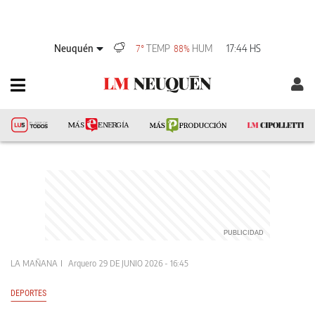
Neuquén
TEMP
HUM
17:44 HS
7°
88%
LA MAÑANA
Arquero
29 DE JUNIO 2026 - 16:45
DEPORTES