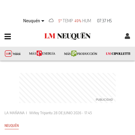
Neuquén
TEMP
HUM
07:37 HS
5°
49%
LA MAÑANA
Wiñoy Tripantu
28 DE JUNIO 2026 - 17:45
NEUQUÉN