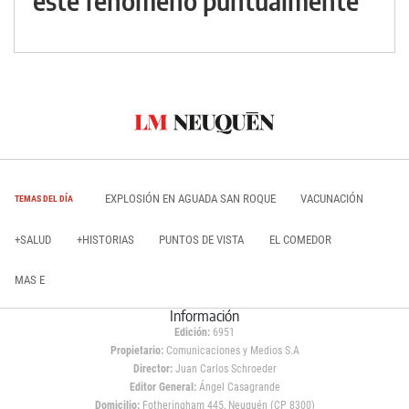
este fenómeno puntualmente
EXPLOSIÓN EN AGUADA SAN ROQUE
VACUNACIÓN
TEMAS DEL DÍA
+SALUD
+HISTORIAS
PUNTOS DE VISTA
EL COMEDOR
MAS E
Información
Edición:
6951
Propietario:
Comunicaciones y Medios S.A
Director:
Juan Carlos Schroeder
Editor General:
Ángel Casagrande
Domicilio:
Fotheringham 445, Neuquén (CP 8300)