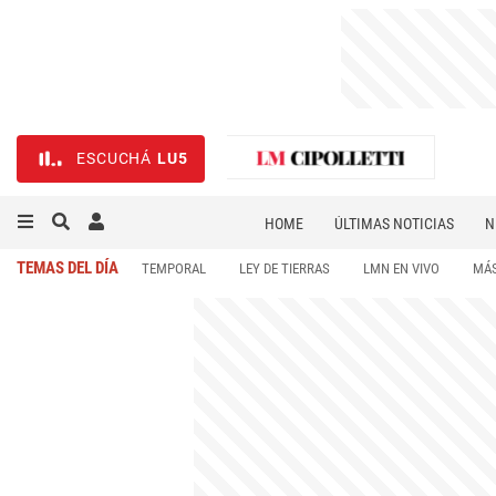
ESCUCHÁ
LU5
HOME
ÚLTIMAS NOTICIAS
N
NECROLÓGICAS
DEPORTES
TEMAS DEL DÍA
TEMPORAL
LEY DE TIERRAS
LMN EN VIVO
MÁS