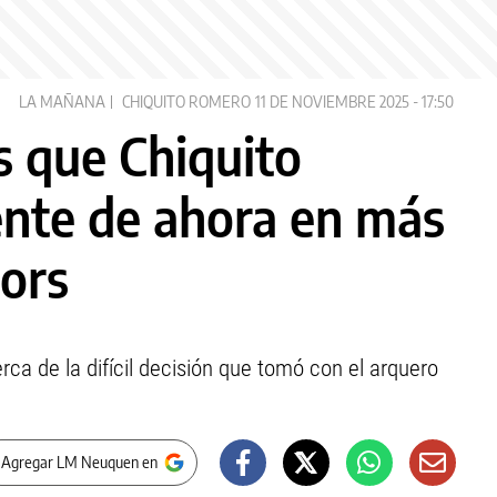
LA MAÑANA
CHIQUITO ROMERO
11 DE NOVIEMBRE 2025 - 17:50
s que Chiquito
nte de ahora en más
iors
rca de la difícil decisión que tomó con el arquero
 Agregar LM Neuquen en