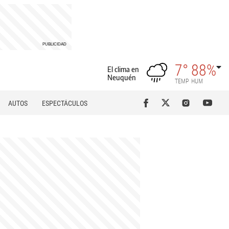
7°
88%
El clima en
Neuquén
TEMP
HUM
AUTOS
ESPECTÁCULOS