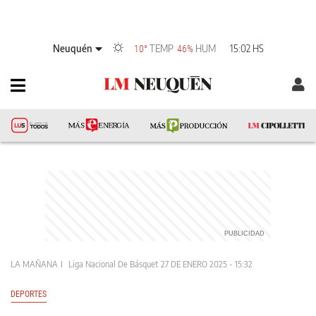
Neuquén
TEMP
HUM
15:02 HS
10°
46%
LA MAÑANA
Liga Nacional De Básquet
27 DE ENERO 2025 - 15:32
DEPORTES