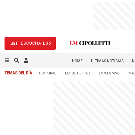
ESCUCHÁ
LU5
HOME
ÚLTIMAS NOTICIAS
N
NECROLÓGICAS
DEPORTES
TEMAS DEL DÍA
TEMPORAL
LEY DE TIERRAS
LMN EN VIVO
MÁS