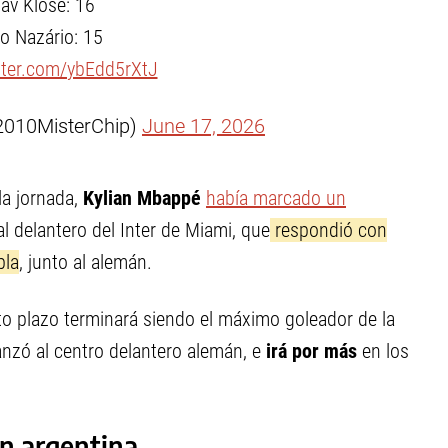
lav Klose: 16
o Nazário: 15
itter.com/ybEdd5rXtJ
@2010MisterChip)
June 17, 2026
la jornada,
Kylian Mbappé
había marcado un
l delantero del Inter de Miami, que
respondió con
bla
, junto al alemán.
rto plazo terminará siendo el máximo goleador de la
anzó al centro delantero alemán, e
irá por más
en los
ión argentina