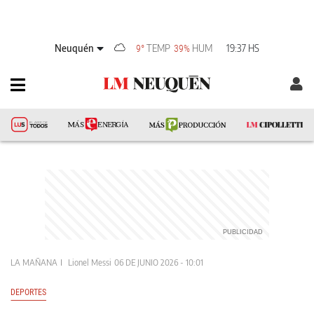
Neuquén
TEMP
HUM
19:37 HS
9°
39%
LA MAÑANA
Lionel Messi
06 DE JUNIO 2026 - 10:01
DEPORTES