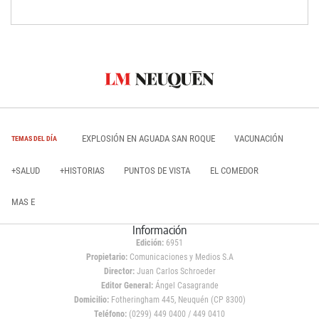
EXPLOSIÓN EN AGUADA SAN ROQUE
VACUNACIÓN
TEMAS DEL DÍA
+SALUD
+HISTORIAS
PUNTOS DE VISTA
EL COMEDOR
MAS E
Información
Edición:
6951
Propietario:
Comunicaciones y Medios S.A
Director:
Juan Carlos Schroeder
Editor General:
Ángel Casagrande
Domicilio:
Fotheringham 445, Neuquén (CP 8300)
Teléfono:
(0299) 449 0400 / 449 0410