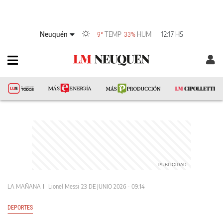
Neuquén
TEMP
HUM
12:17 HS
9°
33%
LA MAÑANA
Lionel Messi
23 DE JUNIO 2026 - 09:14
DEPORTES