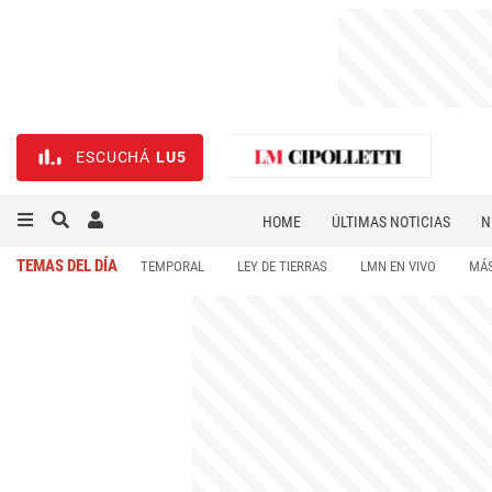
ESCUCHÁ
LU5
HOME
ÚLTIMAS NOTICIAS
N
NECROLÓGICAS
DEPORTES
TEMAS DEL DÍA
TEMPORAL
LEY DE TIERRAS
LMN EN VIVO
MÁS