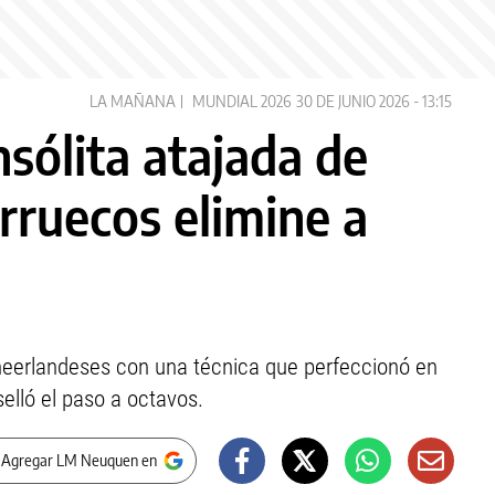
LA MAÑANA
MUNDIAL 2026
30 DE JUNIO 2026 - 13:15
nsólita atajada de
ruecos elimine a
neerlandeses con una técnica que perfeccionó en
elló el paso a octavos.
 Agregar LM Neuquen en