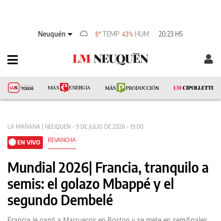
Neuquén
TEMP
HUM
20:23 HS
8°
43%
LA MAÑANA | NEUQUEN - 9 DE JULIO DE 2026 - 19:00
REVANCHA
EN VIVO
Mundial 2026| Francia, tranquilo a
semis: el golazo Mbappé y el
segundo Dembelé
Francia le ganó a Marruecos en Boston y se mete en semifinales.