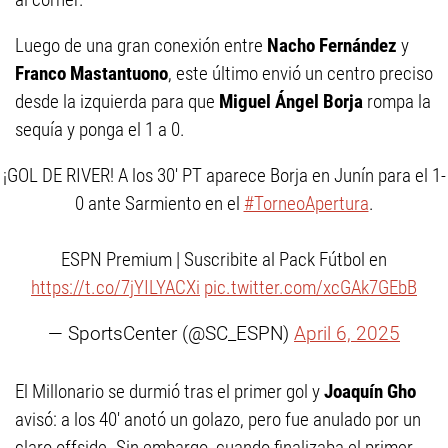
Luego de una gran conexión entre
Nacho Fernández
y
Franco Mastantuono
, este último envió un centro preciso
desde la izquierda para que
Miguel Ángel Borja
rompa la
sequía y ponga el 1 a 0.
¡GOL DE RIVER! A los 30' PT aparece Borja en Junín para el 1-
0 ante Sarmiento en el
#TorneoApertura
.
ESPN Premium | Suscribite al Pack Fútbol en
https://t.co/7jYILYACXi
pic.twitter.com/xcGAk7GEbB
— SportsCenter (@SC_ESPN)
April 6, 2025
El Millonario se durmió tras el primer gol y
Joaquín Gho
avisó: a los 40' anotó un golazo, pero fue anulado por un
claro offside. Sin embargo, cuando finalizaba el primer