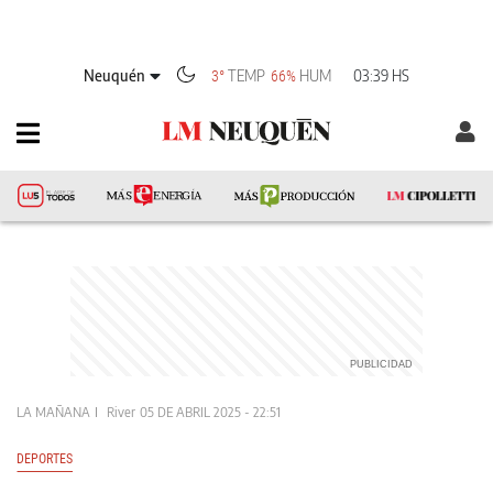
Neuquén
TEMP
HUM
03:39 HS
3°
66%
LA MAÑANA
River
05 DE ABRIL 2025 - 22:51
DEPORTES