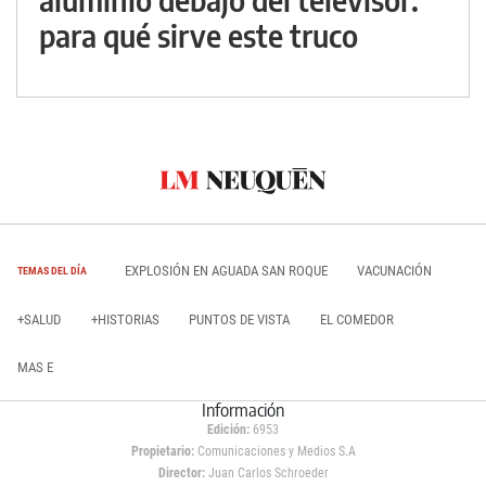
para qué sirve este truco
EXPLOSIÓN EN AGUADA SAN ROQUE
VACUNACIÓN
TEMAS DEL DÍA
+SALUD
+HISTORIAS
PUNTOS DE VISTA
EL COMEDOR
MAS E
Información
Edición:
6953
Propietario:
Comunicaciones y Medios S.A
Director:
Juan Carlos Schroeder