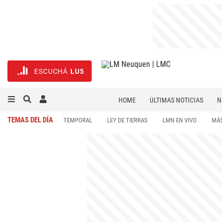
ESCUCHÁ
LU5
HOME
ÚLTIMAS NOTICIAS
N
NECROLÓGICAS
DEPORTES
TEMAS DEL DÍA
TEMPORAL
LEY DE TIERRAS
LMN EN VIVO
MÁS