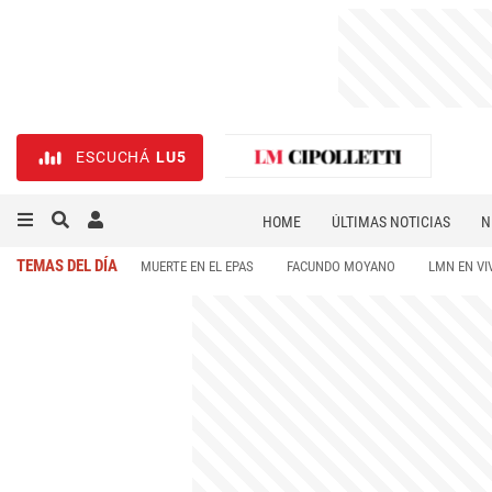
ESCUCHÁ
LU5
HOME
ÚLTIMAS NOTICIAS
N
NECROLÓGICAS
DEPORTES
TEMAS DEL DÍA
MUERTE EN EL EPAS
FACUNDO MOYANO
LMN EN VI