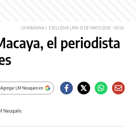
LA MAÑANA
EXCLUSIVA LMN
21 DE MAYO 2018 - 00:56
acaya, el periodista
es
 Agregar LM Neuquen en