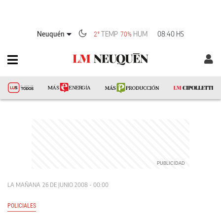
Neuquén
TEMP
HUM
08:40 HS
2°
70%
LA MAÑANA
26 DE JUNIO 2008 - 00:00
POLICIALES