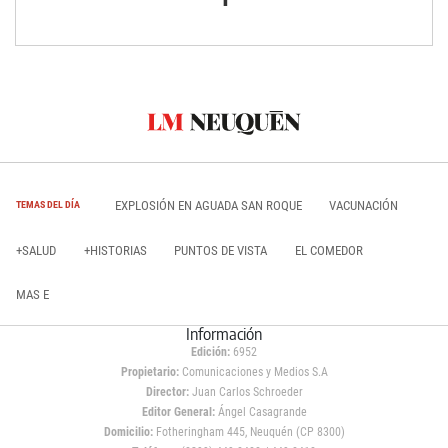
EXPLOSIÓN EN AGUADA SAN ROQUE
VACUNACIÓN
TEMAS DEL DÍA
+SALUD
+HISTORIAS
PUNTOS DE VISTA
EL COMEDOR
MAS E
Información
Edición:
6952
Propietario:
Comunicaciones y Medios S.A
Director:
Juan Carlos Schroeder
Editor General:
Ángel Casagrande
Domicilio:
Fotheringham 445, Neuquén (CP 8300)