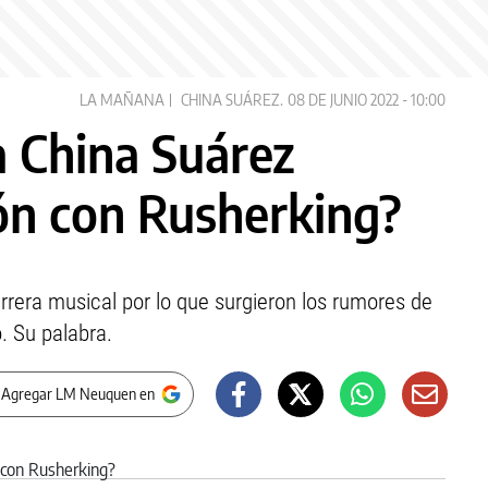
LA MAÑANA
CHINA SUÁREZ.
08 DE JUNIO 2022 - 10:00
a China Suárez
ón con Rusherking?
rrera musical por lo que surgieron los rumores de
. Su palabra.
 Agregar LM Neuquen en