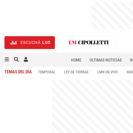
ESCUCHÁ
LU5
HOME
ÚLTIMAS NOTICIAS
N
NECROLÓGICAS
DEPORTES
TEMAS DEL DÍA
TEMPORAL
LEY DE TIERRAS
LMN EN VIVO
MÁS