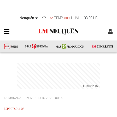
Neuquén
TEMP
HUM
03:03 HS
5°
60%
LA MAÑANA
TV
12 DE JULIO 2018 - 00:00
ESPECTÁCULOS