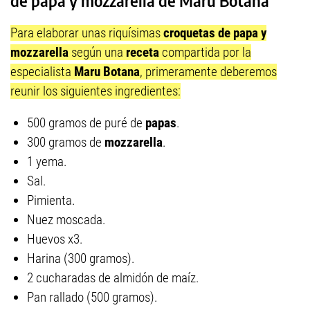
de papa y mozzarella de Maru Botana
Para elaborar unas riquísimas
croquetas de papa y
mozzarella
según una
receta
compartida por la
especialista
Maru Botana
, primeramente deberemos
reunir los siguientes ingredientes:
500 gramos de puré de
papas
.
300 gramos de
mozzarella
.
1 yema.
Sal.
Pimienta.
Nuez moscada.
Huevos x3.
Harina (300 gramos).
2 cucharadas de almidón de maíz.
Pan rallado (500 gramos).