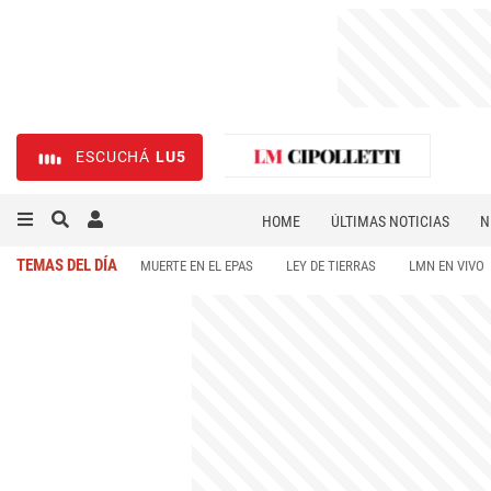
ESCUCHÁ
LU5
HOME
ÚLTIMAS NOTICIAS
N
NECROLÓGICAS
DEPORTES
TEMAS DEL DÍA
MUERTE EN EL EPAS
LEY DE TIERRAS
LMN EN VIVO