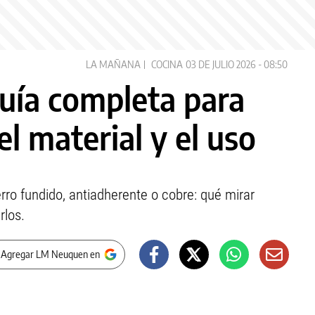
LA MAÑANA
COCINA
03 DE JULIO 2026 - 08:50
guía completa para
el material y el uso
erro fundido, antiadherente o cobre: qué mirar
rlos.
 Agregar LM Neuquen en