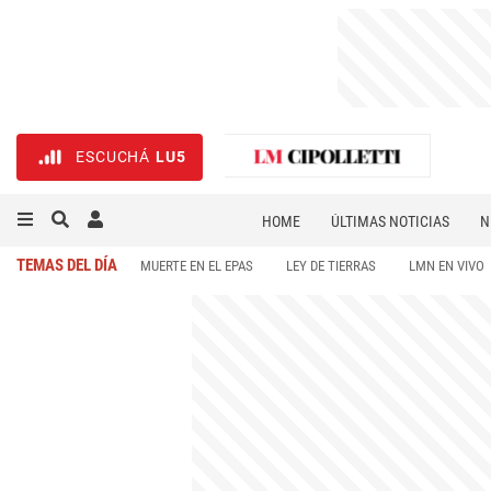
ESCUCHÁ
LU5
HOME
ÚLTIMAS NOTICIAS
N
NECROLÓGICAS
DEPORTES
TEMAS DEL DÍA
MUERTE EN EL EPAS
LEY DE TIERRAS
LMN EN VIVO