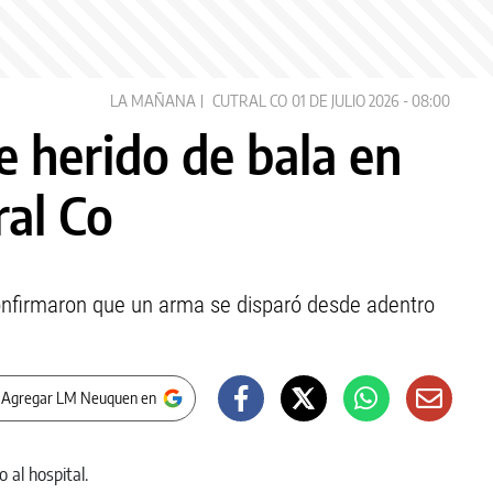
LA MAÑANA
CUTRAL CO
01 DE JULIO 2026 - 08:00
e herido de bala en
ral Co
onfirmaron que un arma se disparó desde adentro
 Agregar LM Neuquen en