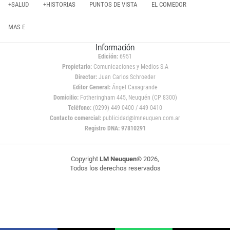
+SALUD
+HISTORIAS
PUNTOS DE VISTA
EL COMEDOR
MAS E
Información
Edición:
6951
Propietario:
Comunicaciones y Medios S.A
Director:
Juan Carlos Schroeder
Editor General:
Ángel Casagrande
Domicilio:
Fotheringham 445, Neuquén (CP 8300)
Teléfono:
(0299) 449 0400 / 449 0410
Contacto comercial:
publicidad@lmneuquen.com.ar
Registro DNA: 97810291
Copyright
LM Neuquen
© 2026,
Todos los derechos reservados