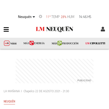
Neuquén
TEMP
HUM
14:46 HS
11°
28%
LA MAÑANA
Chapelco
22 DE AGOSTO 2021 - 21:30
NEUQUÉN