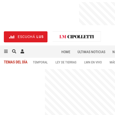
ESCUCHÁ
LU5
HOME
ÚLTIMAS NOTICIAS
N
NECROLÓGICAS
DEPORTES
TEMAS DEL DÍA
TEMPORAL
LEY DE TIERRAS
LMN EN VIVO
MÁS