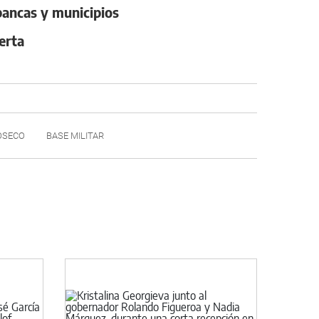
bancas y municipios
erta
OSECO
BASE MILITAR