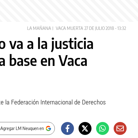
LA MAÑANA
VACA MUERTA
27 DE JULIO 2018 - 13:32
va a la justicia
la base en Vaca
te la Federación Internacional de Derechos
 Agregar LM Neuquen en