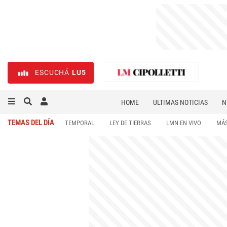
ESCUCHÁ
LU5
HOME
ÚLTIMAS NOTICIAS
N
NECROLÓGICAS
DEPORTES
TEMAS DEL DÍA
TEMPORAL
LEY DE TIERRAS
LMN EN VIVO
MÁS