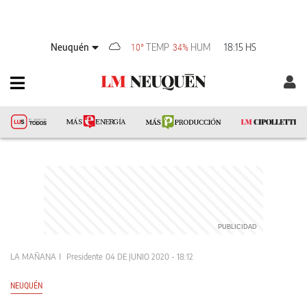
Neuquén
TEMP
HUM
18:15 HS
10°
34%
LA MAÑANA
Presidente
04 DE JUNIO 2020 - 18:12
NEUQUÉN