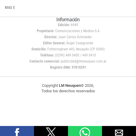
MAS E
Información
Edición:
6949
Propietario:
Comunicaciones y Medios S.A
Director:
Juan Carlos Schroeder
Editor General:
Ángel Casagrande
Domicilio:
Fotheringham 445, Neuquén (CP 8300)
Teléfono:
(0299) 449 0400 / 449 0410
Contacto comercial:
publicidad@lmneuquen.com.ar
Registro DNA: 97810291
Copyright
LM Neuquen
© 2026,
Todos los derechos reservados