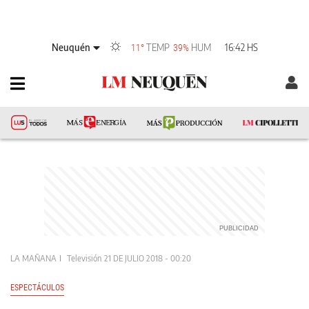
Neuquén
TEMP
HUM
16:42 HS
11°
39%
LA MAÑANA
Televisión
21 DE JULIO 2018 - 00:20
ESPECTÁCULOS