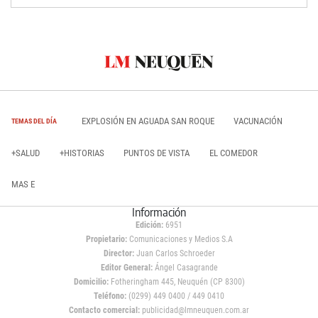
EXPLOSIÓN EN AGUADA SAN ROQUE
VACUNACIÓN
TEMAS DEL DÍA
+SALUD
+HISTORIAS
PUNTOS DE VISTA
EL COMEDOR
MAS E
Información
Edición:
6951
Propietario:
Comunicaciones y Medios S.A
Director:
Juan Carlos Schroeder
Editor General:
Ángel Casagrande
Domicilio:
Fotheringham 445, Neuquén (CP 8300)
Teléfono:
(0299) 449 0400 / 449 0410
Contacto comercial:
publicidad@lmneuquen.com.ar