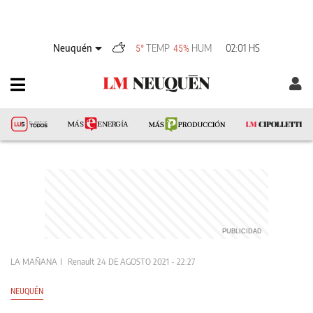
Neuquén
TEMP
HUM
02:01 HS
5°
45%
LA MAÑANA
Renault
24 DE AGOSTO 2021 - 22:27
NEUQUÉN