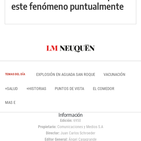
este fenómeno puntualmente
EXPLOSIÓN EN AGUADA SAN ROQUE
VACUNACIÓN
TEMAS DEL DÍA
+SALUD
+HISTORIAS
PUNTOS DE VISTA
EL COMEDOR
MAS E
Información
Edición:
6950
Propietario:
Comunicaciones y Medios S.A
Director:
Juan Carlos Schroeder
Editor General:
Ángel Casagrande