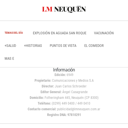
EXPLOSIÓN EN AGUADA SAN ROQUE
VACUNACIÓN
TEMAS DEL DÍA
+SALUD
+HISTORIAS
PUNTOS DE VISTA
EL COMEDOR
MAS E
Información
Edición:
6949
Propietario:
Comunicaciones y Medios S.A
Director:
Juan Carlos Schroeder
Editor General:
Ángel Casagrande
Domicilio:
Fotheringham 445, Neuquén (CP 8300)
Teléfono:
(0299) 449 0400 / 449 0410
Contacto comercial:
publicidad@lmneuquen.com.ar
Registro DNA: 97810291