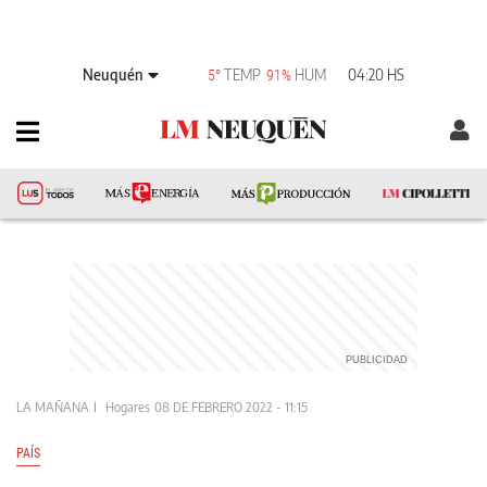
Neuquén
TEMP
HUM
04:20 HS
5°
91%
LA MAÑANA
Hogares
08 DE FEBRERO 2022 - 11:15
PAÍS