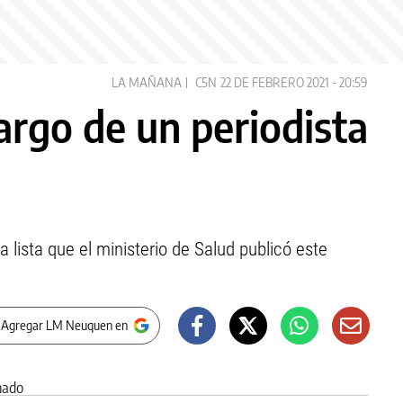
LA MAÑANA
C5N
22 DE FEBRERO 2021 - 20:59
argo de un periodista
a lista que el ministerio de Salud publicó este
 Agregar LM Neuquen en