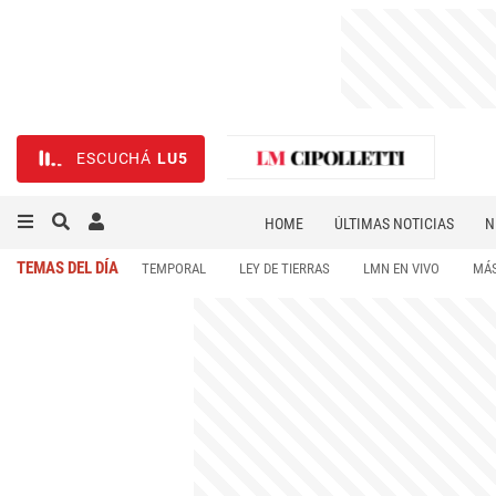
ESCUCHÁ
LU5
HOME
ÚLTIMAS NOTICIAS
N
NECROLÓGICAS
DEPORTES
TEMAS DEL DÍA
TEMPORAL
LEY DE TIERRAS
LMN EN VIVO
MÁS