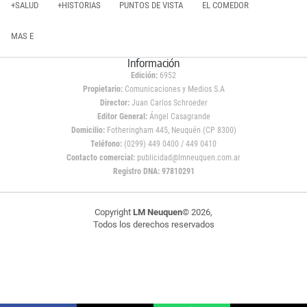
+SALUD
+HISTORIAS
PUNTOS DE VISTA
EL COMEDOR
MAS E
Información
Edición:
6952
Propietario:
Comunicaciones y Medios S.A
Director:
Juan Carlos Schroeder
Editor General:
Ángel Casagrande
Domicilio:
Fotheringham 445, Neuquén (CP 8300)
Teléfono:
(0299) 449 0400 / 449 0410
Contacto comercial:
publicidad@lmneuquen.com.ar
Registro DNA: 97810291
Copyright
LM Neuquen
© 2026,
Todos los derechos reservados