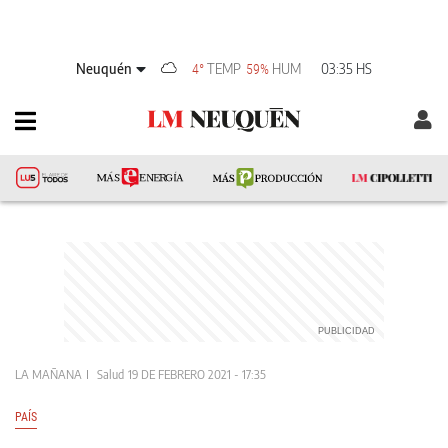
Neuquén
TEMP
HUM
03:35 HS
4°
59%
LA MAÑANA
Salud
19 DE FEBRERO 2021 - 17:35
PAÍS