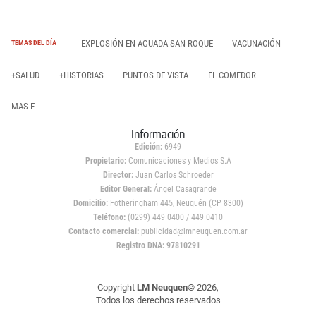
EXPLOSIÓN EN AGUADA SAN ROQUE
VACUNACIÓN
TEMAS DEL DÍA
+SALUD
+HISTORIAS
PUNTOS DE VISTA
EL COMEDOR
MAS E
Información
Edición:
6949
Propietario:
Comunicaciones y Medios S.A
Director:
Juan Carlos Schroeder
Editor General:
Ángel Casagrande
Domicilio:
Fotheringham 445, Neuquén (CP 8300)
Teléfono:
(0299) 449 0400 / 449 0410
Contacto comercial:
publicidad@lmneuquen.com.ar
Registro DNA: 97810291
Copyright
LM Neuquen
© 2026,
Todos los derechos reservados