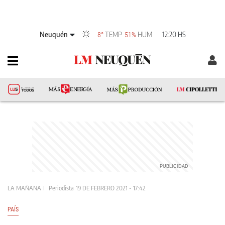
Neuquén
TEMP
HUM
12:20 HS
8°
51%
LA MAÑANA
Periodista
19 DE FEBRERO 2021 - 17:42
PAÍS