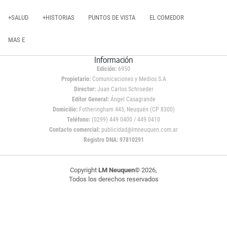
+SALUD
+HISTORIAS
PUNTOS DE VISTA
EL COMEDOR
MAS E
Información
Edición:
6950
Propietario:
Comunicaciones y Medios S.A
Director:
Juan Carlos Schroeder
Editor General:
Ángel Casagrande
Domicilio:
Fotheringham 445, Neuquén (CP 8300)
Teléfono:
(0299) 449 0400 / 449 0410
Contacto comercial:
publicidad@lmneuquen.com.ar
Registro DNA: 97810291
Copyright
LM Neuquen
© 2026,
Todos los derechos reservados