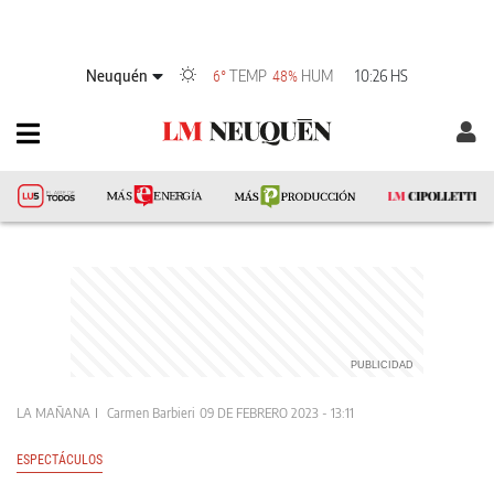
Neuquén
TEMP
HUM
10:26 HS
6°
48%
LA MAÑANA
Carmen Barbieri
09 DE FEBRERO 2023 - 13:11
ESPECTÁCULOS