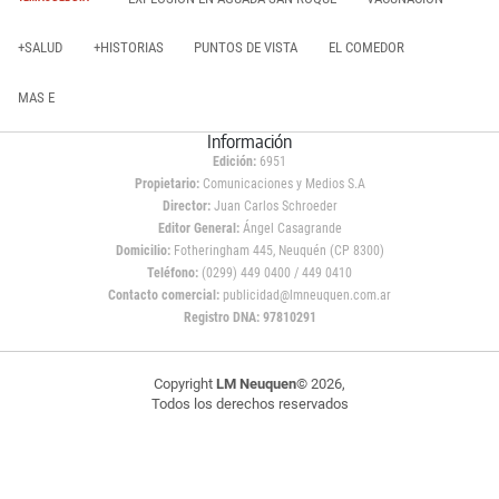
+SALUD
+HISTORIAS
PUNTOS DE VISTA
EL COMEDOR
MAS E
Información
Edición:
6951
Propietario:
Comunicaciones y Medios S.A
Director:
Juan Carlos Schroeder
Editor General:
Ángel Casagrande
Domicilio:
Fotheringham 445, Neuquén (CP 8300)
Teléfono:
(0299) 449 0400 / 449 0410
Contacto comercial:
publicidad@lmneuquen.com.ar
Registro DNA: 97810291
Copyright
LM Neuquen
© 2026,
Todos los derechos reservados