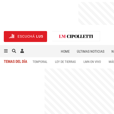
ESCUCHÁ
LU5
HOME
ÚLTIMAS NOTICIAS
N
NECROLÓGICAS
DEPORTES
TEMAS DEL DÍA
TEMPORAL
LEY DE TIERRAS
LMN EN VIVO
MÁS