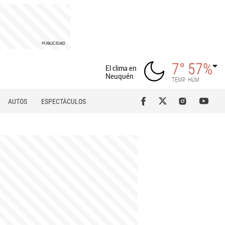
7°
57%
El clima en
Neuquén
TEMP
HUM
AUTOS
ESPECTÁCULOS