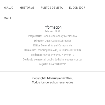
+SALUD
+HISTORIAS
PUNTOS DE VISTA
EL COMEDOR
MAS E
Información
Edición:
6951
Propietario:
Comunicaciones y Medios S.A
Director:
Juan Carlos Schroeder
Editor General:
Ángel Casagrande
Domicilio:
Fotheringham 445, Neuquén (CP 8300)
Teléfono:
(0299) 449 0400 / 449 0410
Contacto comercial:
publicidad@lmneuquen.com.ar
Registro DNA: 97810291
Copyright
LM Neuquen
© 2026,
Todos los derechos reservados