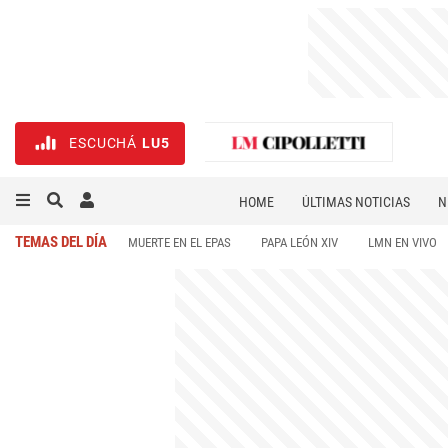
ESCUCHÁ
LU5
HOME
ÚLTIMAS NOTICIAS
N
NECROLÓGICAS
DEPORTES
TEMAS DEL DÍA
MUERTE EN EL EPAS
PAPA LEÓN XIV
LMN EN VIVO