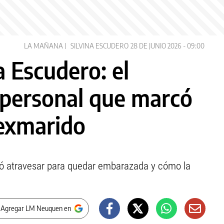
LA MAÑANA
SILVINA ESCUDERO
28 DE JUNIO 2026 - 09:00
a Escudero: el
 personal que marcó
 exmarido
ebió atravesar para quedar embarazada y cómo la
 Agregar LM Neuquen en