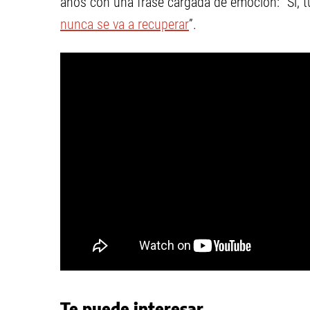
años con una frase cargada de emoción: “Sí, t
nunca se va a recuperar
”.
Te puede interesar...