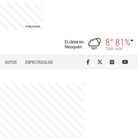
8°
81%
El clima en
Neuquén
TEMP
HUM
AUTOS
ESPECTÁCULOS